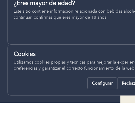
Permiten recordar ajustes como el idioma seleccionado.
¿Eres mayor de edad?
termino municipal de Venta del
Este sitio contiene información relacionada con bebidas alcohó
pll_language
Moro, se encuentran a una altitud
continuar, confirmas que eres mayor de 18 años.
de entre 670 y 850 metros sobre
el nivel del mar, ofreciendo un
Analítica
clima continental con influencia
Nos ayudan a entender cómo se utiliza la web para mejor
mediterránea, con inviernos fríos,
experiencia.
concentrándose las escasas
Cookies
lluvias en otoño y primavera.
Google Analytics
Utilizamos cookies propias y técnicas para mejorar la experienc
preferencias y garantizar el correcto funcionamiento de la web
Configurar
Rechaz
Rechazar todas
Guardar