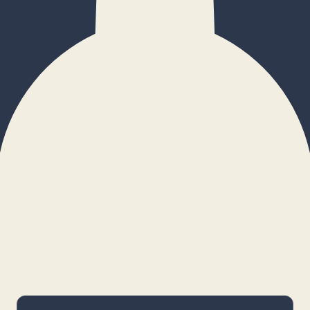
×
Configurar cookies
Gestiona tus preferencias. Las cookies
necesarias siempre estarán activas.
Cookies necesarias
Imprescindibles para el funcionamiento
básico y la seguridad de la web.
_cf_bm · remember-user
Preferencias