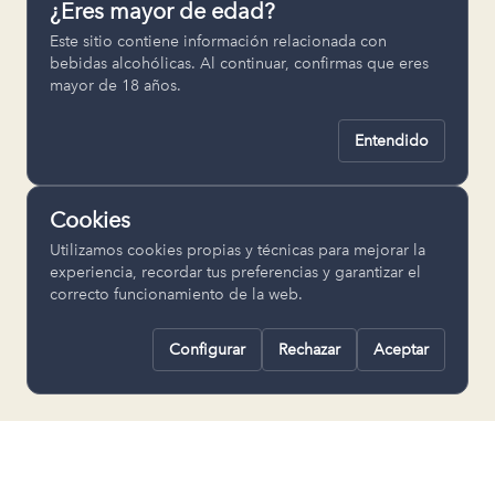
¿Eres mayor de edad?
Permiten recordar ajustes como el
Este sitio contiene información relacionada con
idioma seleccionado.
bebidas alcohólicas. Al continuar, confirmas que eres
mayor de 18 años.
pll_language
Entendido
Analítica
Nos ayudan a entender cómo se utiliza
Cookies
la web para mejorar la experiencia.
Utilizamos cookies propias y técnicas para mejorar la
Google Analytics
experiencia, recordar tus preferencias y garantizar el
correcto funcionamiento de la web.
Configurar
Rechazar
Aceptar
Rechazar todas
Guardar selección